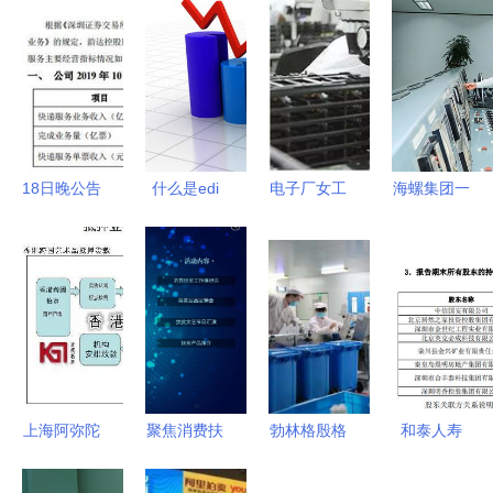
18日晚公告
什么是edi
电子厂女工
海螺集团一
精选丨贵人
许可证,办
的双面人生
把手杨军深
鸟 控股股
理条件
从流水线到
入宁国宣城
东所持公司
拍卖台的夜
调研 明确
6 股份将被
行人
拍卖业务优
司法拍卖
化方向
上海阿弥陀
聚焦消费扶
勃林格殷格
和泰人寿
佛像高价之
贫 全市扶
翰中国业务
10%股权二